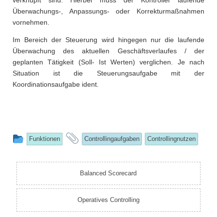
Überwachungs-, Anpassungs- oder Korrekturmaßnahmen
vornehmen.
Im Bereich der Steuerung wird hingegen nur die laufende
Überwachung des aktuellen Geschäftsverlaufes / der
geplanten Tätigkeit (Soll- Ist Werten) verglichen. Je nach
Situation ist die Steuerungsaufgabe mit der
Koordinationsaufgabe ident.
This
and
Funktionen
Controllingaufgaben
Controllingnutzen
entry
tagged
was
Balanced Scorecard
posted
in
Operatives Controlling