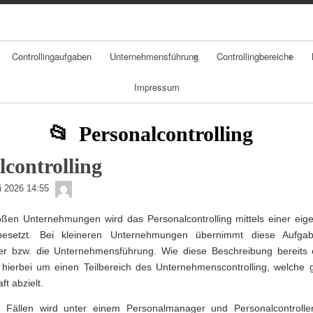
Skip
Skip
Skip
Skip
Skip
Skip
Skip
to
to
to
to
to
to
to
content
NAV_MENU-
NAV_MENU-
MSCHANDL
TEXT-
TEXT-
TEXT-
2
3
5
3
4
Controllingaufgaben
Unternehmensführung
Controllingbereiche
Impressum
strategisches
Organisationscont
Controlling
rolling
Personalcontrolling
operatives
Center Konzepte
Controlling
lcontrolling
Personalcontrollin
admin
li 2026 14:55
g
oßen Unternehmungen wird das Personalcontrolling mittels einer eige
Anreizsysteme
esetzt. Bei kleineren Unternehmungen übernimmt diese Aufga
r bzw. die Unternehmensführung. Wie diese Beschreibung bereits 
Beschaffungscontr
 hierbei um einen Teilbereich des Unternehmenscontrolling, welche g
olling
ft abzielt.
 Fällen wird unter einem Personalmanager und Personalcontrolle
Vertriebscontrollin