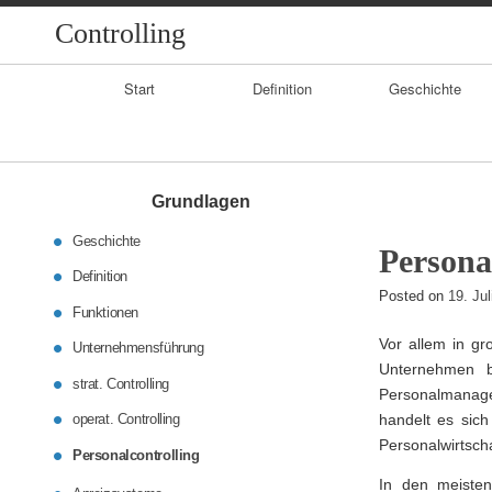
Controlling
Primary
Start
Definition
Geschichte
Navigation
Grundlagen
Geschichte
Persona
Definition
Posted on
19. Ju
Funktionen
Vor allem in gr
Unternehmensführung
Unternehmen b
strat. Controlling
Personalmanage
operat. Controlling
handelt es sich
Personalwirtscha
Personalcontrolling
In den meisten