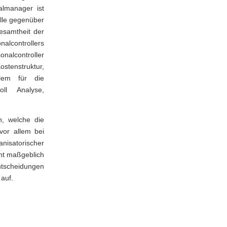
almanager ist
olle gegenüber
Gesamtheit der
nalcontrollers
nalcontroller
tenstruktur,
llem für die
ll Analyse,
n, welche die
vor allem bei
nisatorischer
nt maßgeblich
entscheidungen
auf.