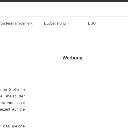
Kostenmanagement
Budgetierung
BSC
Kostenrechnung
Kalkulationen
Verrechnungspreis
Break Even Punkt
e
Werbung
Life Cycle Costing
Target Costing
nen Stelle im
be meist der
Benchmarking
erahnen lässt
ezielt auf die
r das gleiche