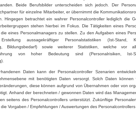
standen. Beide Berufsbilder unterscheiden sich jedoch. Der Person
g
chpartner für einzelne Mitarbeiter, er übernimmt die Kommunikationsr
n. Hingegen betrachtet ein wahrer Personalcontroller lediglich die 
Erlösmanagement
tarbeitergruppen stehen hierbei im Fokus. Die Tätigkeiten eines Perso
 die eines Personalmanagers zu stellen. Zu den Aufgaben eines Perso
Investitionsrechnu
stellung aussagekräftiger Personalstatistiken (Ist-Stand, Kos
ng
ng, Bildungsbedarf) sowie weiterer Statistiken, welche vor a
führung von hoher Bedeutung sind (Personalrisiken, Ist-So
Bilanzanalyse
).
handenen Daten kann der Personalcontroller Szenarien entwickel
Unternehmensanal
ehmensebene mit benötigten Daten versorgt. Solch Daten können 
yse
ränderungen, diese können aufgrund von Übernahmen oder von orga
nötigt. Anhand der berechneten / gewonnen Daten wird das Manageme
en seitens des Personalcontrollers unterstützt. Zukünftige Personal
 die Vorgaben / Empfehlungen / Auswertungen des Personalcontrollers 