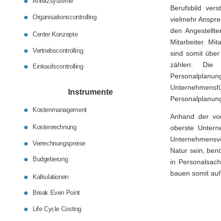
Anreizsysteme
Berufsbild ver
Organisationscontrolling
vielmehr Anspre
den Angestellte
Center Konzepte
Mitarbeiter. Mi
Vertriebscontrolling
sind somit über
zählen: Die Er
Einkaufscontrolling
Personalplanu
Unternehmens
Instrumente
Personalplanung
Kostenmanagement
Anhand der vor
Kostenrechnung
oberste Untern
Unternehmensve
Verrechnungspreise
Natur sein, be
Budgetierung
in Personalsach
bauen somit auf
Kalkulationen
Break Even Point
Life Cycle Costing