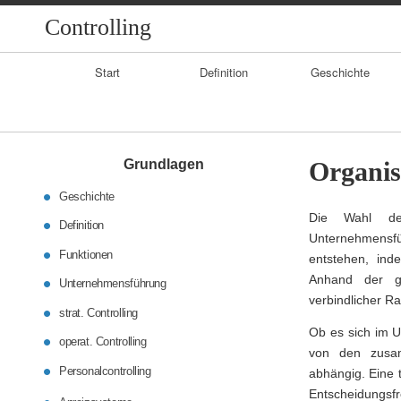
Controlling
Primary
Start
Definition
Geschichte
Navigation
Grundlagen
Organis
Geschichte
Die Wahl der
Definition
Unternehmensfüh
Funktionen
entstehen, ind
Anhand der ge
Unternehmensführung
verbindlicher 
strat. Controlling
Ob es sich im U
operat. Controlling
von den zusam
Personalcontrolling
abhängig. Eine 
Entscheidungsfr