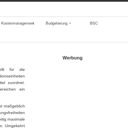
Kostenmanagement
Budgetierung
BSC
Kostenrechnung
Kalkulationen
Verrechnungspreis
Break Even Punkt
e
Werbung
llt für die
Life Cycle Costing
ionseinheiten
el zuordnet.
Target Costing
ereichen ein
Benchmarking
st maßgeblich
gsfreiheiten
eitig maximale
en. Umgekehrt