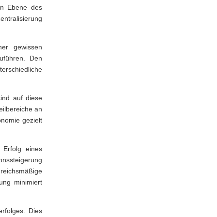
ten Ebene des
ntralisierung
ner gewissen
zuführen. Den
schiedliche
ind auf diese
eilbereiche an
nomie gezielt
 Erfolg eines
ionssteigerung
eichsmäßige
ung minimiert
rfolges. Dies