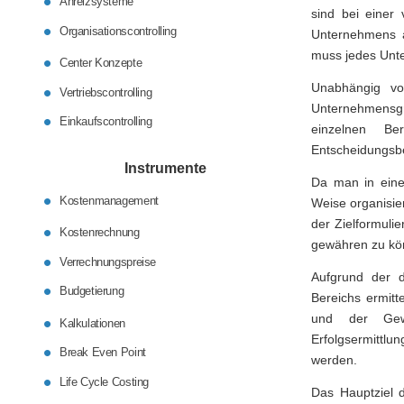
Anreizsysteme
sind bei einer 
Organisationscontrolling
Unternehmens an
muss jedes Unte
Center Konzepte
Unabhängig vo
Vertriebscontrolling
Unternehmensgr
Einkaufscontrolling
einzelnen Be
Entscheidungsb
Instrumente
Da man in einer
Kostenmanagement
Weise organisie
der Zielformuli
Kostenrechnung
gewähren zu kön
Verrechnungspreise
Aufgrund der d
Budgetierung
Bereichs ermitt
und der Gewi
Kalkulationen
Erfolgsermittlu
Break Even Point
werden.
Life Cycle Costing
Das Hauptziel d