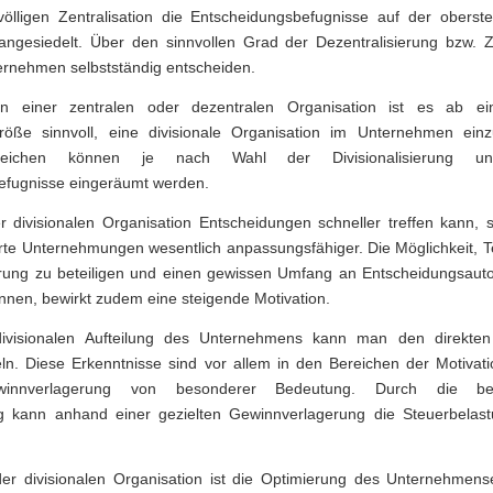
völligen Zentralisation die Entscheidungsbefugnisse auf der obers
g
gesiedelt. Über den sinnvollen Grad der Dezentralisierung bzw. Ze
rnehmen selbstständig entscheiden.
Erlösmanagement
n einer zentralen oder dezentralen Organisation ist es ab ei
Investitionsrechnu
öße sinnvoll, eine divisionale Organisation im Unternehmen ein
reichen können je nach Wahl der Divisionalisierung unter
ng
efugnisse eingeräumt werden.
Bilanzanalyse
 divisionalen Organisation Entscheidungen schneller treffen kann, s
rte Unternehmungen wesentlich anpassungsfähiger. Die Möglichkeit, T
Unternehmensanal
erung zu beteiligen und einen gewissen Umfang an Entscheidungsauto
yse
nen, bewirkt zudem eine steigende Motivation.
ivisionalen Aufteilung des Unternehmens kann man den direkten
eln. Diese Erkenntnisse sind vor allem in den Bereichen der Motivat
nnverlagerung von besonderer Bedeutung. Durch die ber
ng kann anhand einer gezielten Gewinnverlagerung die Steuerbelast
er divisionalen Organisation ist die Optimierung des Unternehmense