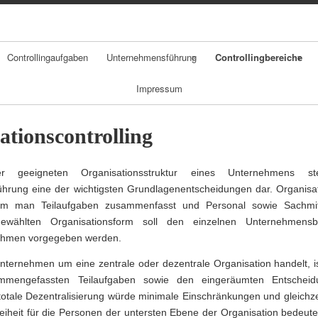
Skip
to
content
Controllingaufgaben
Unternehmensführung
Controllingbereiche
Impressum
strategisches
Organisationsco
Controlling
ntrolling
ationscontrolling
operatives
Center Konzepte
Controlling
 geeigneten Organisationsstruktur eines Unternehmens ste
Personalcontrollin
rung eine der wichtigsten Grundlagenentscheidungen dar. Organisat
g
em man Teilaufgaben zusammenfasst und Personal sowie Sachmitt
wählten Organisationsform soll den einzelnen Unternehmensb
Anreizsysteme
Rahmen vorgegeben werden.
Beschaffungscontr
nternehmen um eine zentrale oder dezentrale Organisation handelt, i
mengefassten Teilaufgaben sowie den eingeräumten Entscheidun
olling
totale Dezentralisierung würde minimale Einschränkungen und gleichz
eiheit für die Personen der untersten Ebene der Organisation bedeut
Vertriebscontrollin