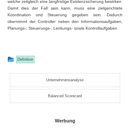
welche zeitgleich eine langfristige Existenzsicherung bewirken.
Damit dies der Fall sein kann, muss eine zielgerichtete
Koordination und Steuerung gegeben sein. Dadurch
übernimmt der Controller neben den Informationsaufgaben,
Planungs-, Steuerungs-, Lenkungs- sowie Kontrollaufgaben.
This
Definition
entry
was
Unternehmensanalyse
posted
in
Balanced Scorecard
Werbung