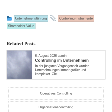
This
and
Unternehmensführung
Controlling-Instrumente
entry
tagged
Shareholder Value
was
posted
Related Posts
in
6. August 2026
admin
Controlling im Unternehmen
In der jüngsten Vergangenheit wurden
Unternehmungen immer größer und
komplexer. Glei...
Operatives Controlling
Organisationscontrolling