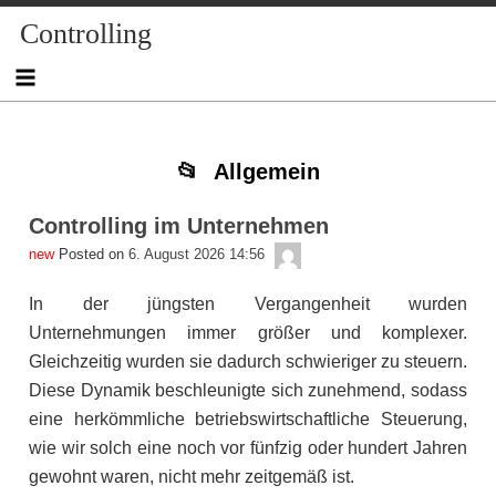
Skip
Skip
Skip
Skip
Skip
Skip
Skip
Controlling
to
to
to
to
to
to
to
content
NAV_MENU-
NAV_MENU-
MSCHANDL
TEXT-
TEXT-
TEXT-
2
3
5
3
4
Allgemein
Controlling im Unternehmen
admin
Posted on
6. August 2026 14:56
In der jüngsten Vergangenheit wurden
Unternehmungen immer größer und komplexer.
Gleichzeitig wurden sie dadurch schwieriger zu steuern.
Diese Dynamik beschleunigte sich zunehmend, sodass
eine herkömmliche betriebswirtschaftliche Steuerung,
wie wir solch eine noch vor fünfzig oder hundert Jahren
gewohnt waren, nicht mehr zeitgemäß ist.